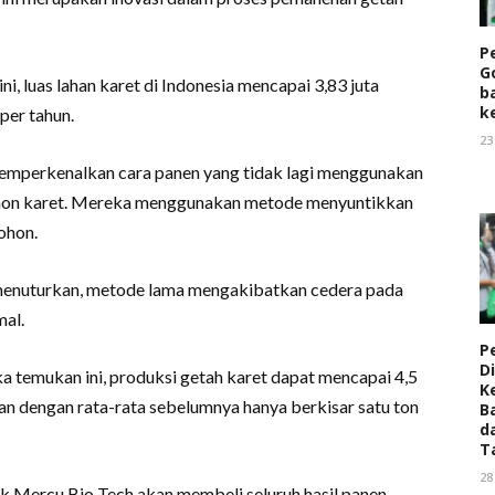
P
G
 ini, luas lahan karet di Indonesia mencapai 3,83 juta
b
k
per tahun.
23
emperkenalkan cara panen yang tidak lagi menggunakan
pohon karet. Mereka menggunakan metode menyuntikkan
ohon.
menuturkan, metode lama mengakibatkan cedera pada
mal.
P
Di
temukan ini, produksi getah karet dapat mencapai 4,5
K
kan dengan rata-rata sebelumnya hanya berkisar satu ton
B
d
T
28
 Mercu Bio Tech akan membeli seluruh hasil panen