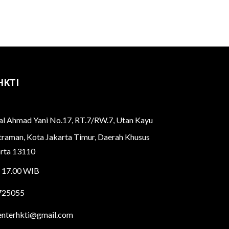
HKTI
ral Ahmad Yani No.17, RT.7/RW.7, Utan Kayu
atraman, Kota Jakarta Timur, Daerah Khusus
arta 13110
d 17.00 WIB
725055
enterhkti@gmail.com