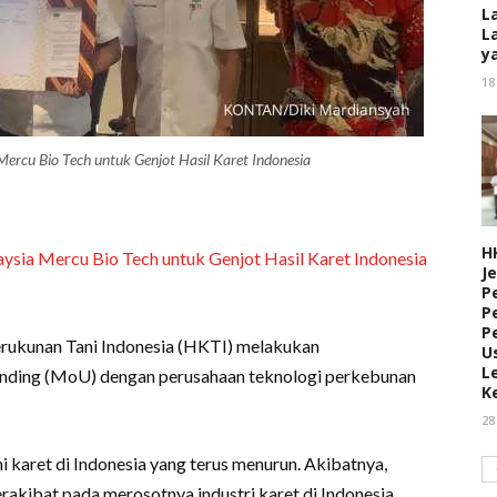
L
L
y
18
rcu Bio Tech untuk Genjot Hasil Karet Indonesia
H
sia Mercu Bio Tech untuk Genjot Hasil Karet Indonesia
J
P
P
P
kunan Tani Indonesia (HKTI) melakukan
U
L
ding (MoU) dengan perusahaan teknologi perkebunan
K
28
i karet di Indonesia yang terus menurun. Akibatnya,
kibat pada merosotnya industri karet di Indonesia.