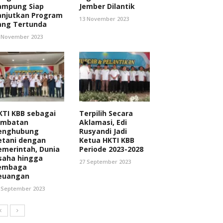
ampung Siap
Jember Dilantik
anjutkan Program
13 November 2023
ang Tertunda
 November 2023
KTI KBB sebagai
Terpilih Secara
embatan
Aklamasi, Edi
enghubung
Rusyandi Jadi
etani dengan
Ketua HKTI KBB
emerintah, Dunia
Periode 2023-2028
saha hingga
27 September 2023
embaga
euangan
 September 2023