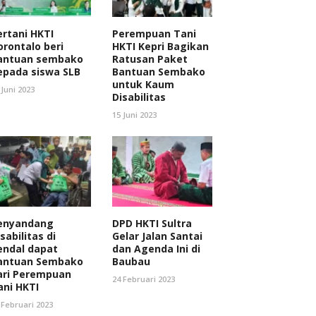
ertani HKTI
Perempuan Tani
orontalo beri
HKTI Kepri Bagikan
antuan sembako
Ratusan Paket
epada siswa SLB
Bantuan Sembako
untuk Kaum
 Juni 2023
Disabilitas
15 Juni 2023
enyandang
DPD HKTI Sultra
sabilitas di
Gelar Jalan Santai
endal dapat
dan Agenda Ini di
antuan Sembako
Baubau
ari Perempuan
24 Februari 2023
ani HKTI
 Februari 2023