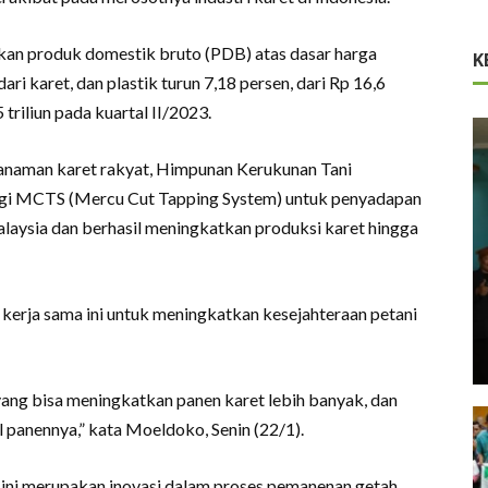
kan produk domestik bruto (PDB) atas dasar harga
K
ri karet, dan plastik turun 7,18 persen, dari Rp 16,6
 triliun pada kuartal II/2023.
anaman karet rakyat, Himpunan Kerukunan Tani
ogi MCTS (Mercu Cut Tapping System) untuk penyadapan
 Malaysia dan berhasil meningkatkan produksi karet hingga
ja sama ini untuk meningkatkan kesejahteraan petani
ng bisa meningkatkan panen karet lebih banyak, dan
l panennya,” kata Moeldoko, Senin (22/1).
 ini merupakan inovasi dalam proses pemanenan getah