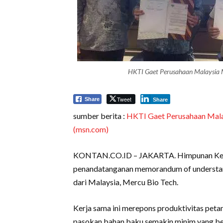
HKTI Gaet Perusahaan Malaysia Me
Tweet
Share
Share
sumber berita :
HKTI Gaet Perusahaan Malay
(msn.com)
KONTAN.CO.ID – JAKARTA. Himpunan Keru
penandatanganan memorandum of understan
dari Malaysia, Mercu Bio Tech.
Kerja sama ini merepons produktivitas petan
pasokan bahan baku semakin minim yang bera