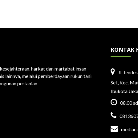
KONTAK 
esejahteraan, harkat dan martabat insan
Jl. Jende
is lainnya, melalui pemberdayaan rukun tani
Sel., Kec. M
ngunan pertanian.
Ibukota Jak
08.00 s
081360
mediac