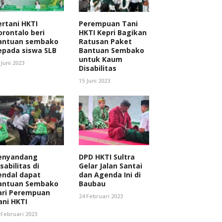
ertani HKTI
Perempuan Tani
orontalo beri
HKTI Kepri Bagikan
antuan sembako
Ratusan Paket
epada siswa SLB
Bantuan Sembako
untuk Kaum
 Juni 2023
Disabilitas
15 Juni 2023
enyandang
DPD HKTI Sultra
sabilitas di
Gelar Jalan Santai
endal dapat
dan Agenda Ini di
antuan Sembako
Baubau
ari Perempuan
24 Februari 2023
ani HKTI
 Februari 2023