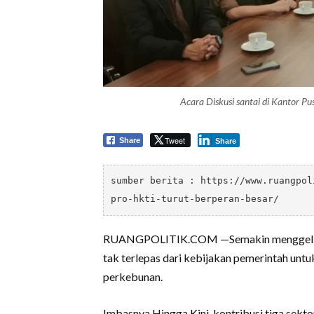
Acara Diskusi santai di Kantor P
Tweet
Share
Share
sumber berita : 
https://www.ruangpol
pro-hkti-turut-berperan-besar/
RUANGPOLITIK.COM —Semakin menggeliat
tak terlepas dari kebijakan pemerintah unt
perkebunan.
Imbasnya Hingga Kini, kontribusi tiga sekt