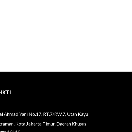
HKTI
ral Ahmad Yani No.17, RT.7/RW.7, Utan Kayu
atraman, Kota Jakarta Timur, Daerah Khusus
arta 13110