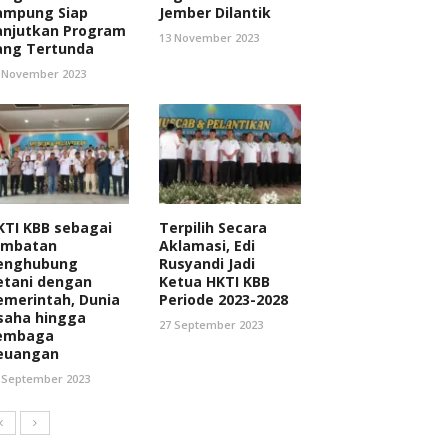
ampung Siap
Jember Dilantik
anjutkan Program
13 November 2023
ang Tertunda
 November 2023
KTI KBB sebagai
Terpilih Secara
embatan
Aklamasi, Edi
enghubung
Rusyandi Jadi
etani dengan
Ketua HKTI KBB
emerintah, Dunia
Periode 2023-2028
saha hingga
27 September 2023
embaga
euangan
 September 2023