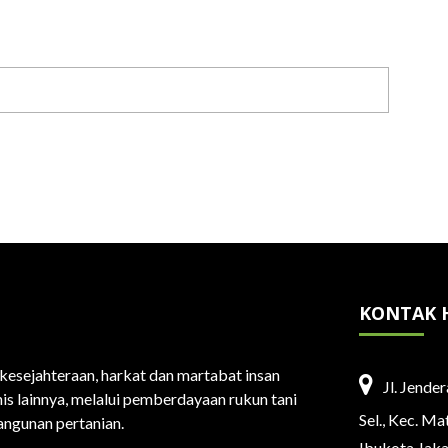
KONTAK 
esejahteraan, harkat dan martabat insan
Jl. Jende
is lainnya, melalui pemberdayaan rukun tani
Sel., Kec. M
ngunan pertanian.
Ibukota Jak