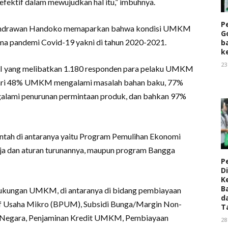
fektif dalam mewujudkan hal itu,” imbuhnya.
P
P. Indrawan Handoko memaparkan bahwa kondisi UMKM
G
ma pandemi Covid-19 yakni di tahun 2020-2021.
b
k
23
I yang melibatkan 1.180 responden para pelaku UMKM
h dari 48% UMKM mengalami masalah bahan baku, 77%
ami penurunan permintaan produk, dan bahkan 97%
intah di antaranya yaitu Program Pemulihan Ekonomi
ja dan aturan turunannya, maupun program Bangga
P
Di
K
B
ukungan UMKM, di antaranya di bidang pembiayaan
d
f Usaha Mikro (BPUM), Subsidi Bunga/Margin Non-
T
Negara, Penjaminan Kredit UMKM, Pembiayaan
28