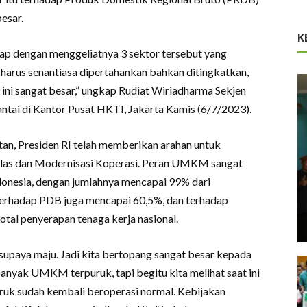
esar.
K
rap dengan menggeliatnya 3 sektor tersebut yang
harus senantiasa dipertahankan bahkan ditingkatkan,
 ini sangat besar,” ungkap Rudiat Wiriadharma Sekjen
antai di Kantor Pusat HKTI, Jakarta Kamis (6/7/2023).
, Presiden RI telah memberikan arahan untuk
s dan Modernisasi Koperasi. Peran UMKM sangat
onesia, dengan jumlahnya mencapai 99% dari
terhadap PDB juga mencapai 60,5%, dan terhadap
otal penyerapan tenaga kerja nasional.
a supaya maju. Jadi kita bertopang sangat besar kepada
nyak UMKM terpuruk, tapi begitu kita melihat saat ini
k sudah kembali beroperasi normal. Kebijakan