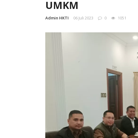
UMKM
Admin HKTI
06 Juli 2023
0
1051