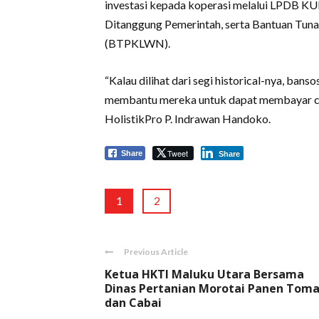
investasi kepada koperasi melalui LPDB 
Ditanggung Pemerintah, serta Bantuan Tun
(BTPKLWN).
“Kalau dilihat dari segi historical-nya, ba
membantu mereka untuk dapat membayar cic
HolistikPro P. Indrawan Handoko.
Tweet
Share
Share
1
2
Previous Article
Ketua HKTI Maluku Utara Bersama
Dinas Pertanian Morotai Panen Tom
dan Cabai