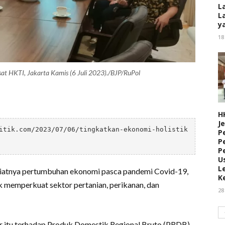
L
L
y
18
usat HKTI, Jakarta Kamis (6 Juli 2023)./BJP/RuPol
H
J
itik.com/2023/07/06/tingkatkan-ekonomi-holistik
P
P
P
U
L
nya pertumbuhan ekonomi pasca pandemi Covid-19,
K
uk memperkuat sektor pertanian, perikanan, dan
28
or itu terhadap Produk Domestik Regional Bruto (PRDB)